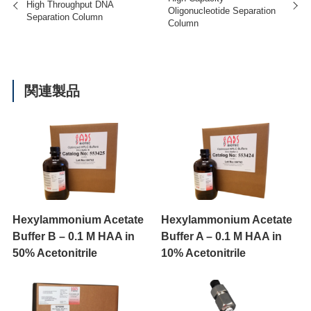
High Throughput DNA
Oligonucleotide Separation
Separation Column
Column
関連製品
Hexylammonium Acetate
Hexylammonium Acetate
Buffer B – 0.1 M HAA in
Buffer A – 0.1 M HAA in
50% Acetonitrile
10% Acetonitrile