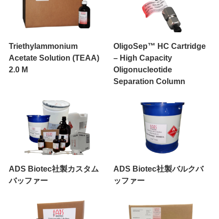
Triethylammonium
OligoSep™ HC Cartridge
Acetate Solution (TEAA)
– High Capacity
2.0 M
Oligonucleotide
Separation Column
ADS Biotec社製カスタム
ADS Biotec社製バルクバ
バッファー
ッファー