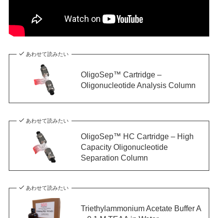
あわせて読みたい
OligoSep™ Cartridge –
Oligonucleotide Analysis Column
あわせて読みたい
OligoSep™ HC Cartridge – High
Capacity Oligonucleotide
Separation Column
あわせて読みたい
Triethylammonium Acetate Buffer A