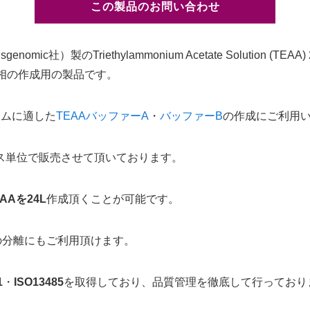
この製品のお問い合わせ
genomic社）製のTriethylammonium Acetate Solution (T
動相の作成用の製品です。
カラムに適した
TEAAバッファーA
・
バッファーB
の作成にご利用
ース単位で販売させて頂いております。
AAを24L
作成頂くことが可能です。
での分離にもご利用頂けます。
1
・
ISO13485
を取得しており、品質管理を徹底して行っており