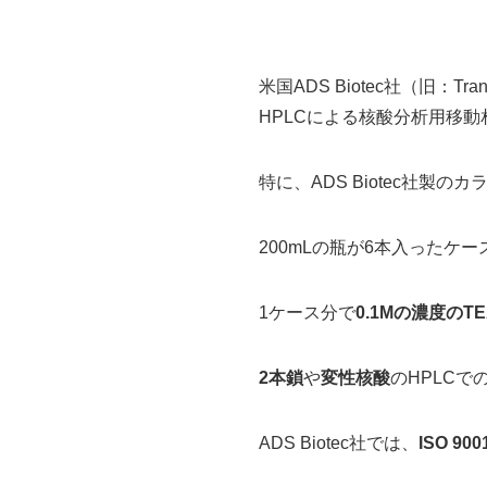
米国ADS Biotec社（旧：Trans
HPLCによる核酸分析用移
特に、ADS Biotec社製の
200mLの瓶が6本入ったケ
1ケース分で
0.1Mの濃度のTE
2本鎖
や
変性核酸
のHPLC
ADS Biotec社では、
ISO 900