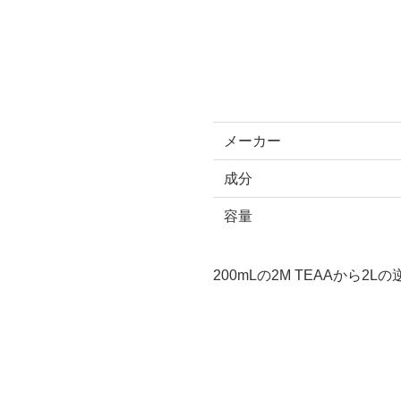
メーカー
成分
容量
200mLの2M TEAAから