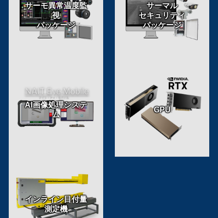
サーモ異常温度監
サーマル
視
セキュリティ
パッケージ
パッケージ
AI画像処理システ
GPU
ム
インライン目付量
測定機