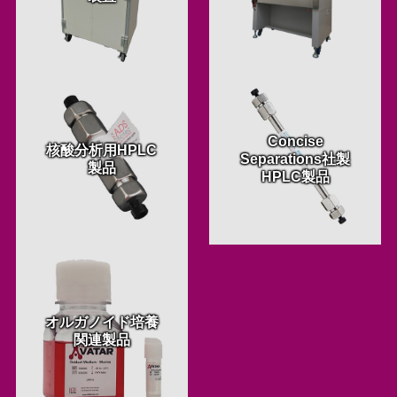
Concise
核酸分析用HPLC
Separations社製
製品
HPLC製品
オルガノイド培養
関連製品