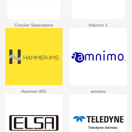
Concise Separations
Intercon 1
Hammer-IMS
amnimo