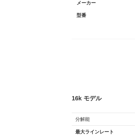
メーカー
型番
16k モデル
分解能
最大ラインレート