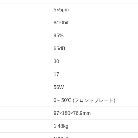
5×5μm
8/10bit
95%
65dB
30
17
56W
0～50℃ (フロントプレート)
97×180×76.9mm
1.48kg