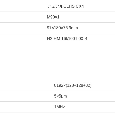
デュアルCLHS CX4
M90×1
97×180×76.9mm
H2-HM-16k100T-00-B
8192×(128+128+32)
5×5μm
1MHz