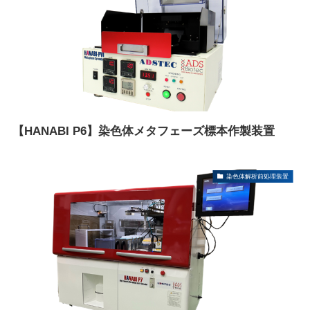
【HANABI P6】染色体メタフェーズ標本作製装置
染色体解析前処理装置