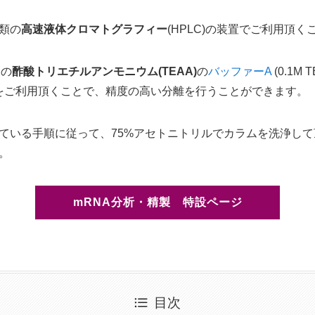
類の
高速液体クロマトグラフィー
(HPLC)の装置でご利用頂
製の
酢酸トリエチルアンモニウム(TEAA)
の
バッファーA
(0.1M 
リル)をご利用頂くことで、精度の高い分離を行うことができます。
ている手順に従って、75%アセトニトリルでカラムを洗浄し
。
mRNA分析・精製 特設ページ
目次