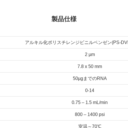
製品仕様
アルキル化ポリスチレンジビニルベンゼン(PS-DV
2 µm
7.8 x 50 mm
50µgまでのRNA
0-14
0.75 – 1.5 mL/min
800 – 1400 psi
室温～70℃