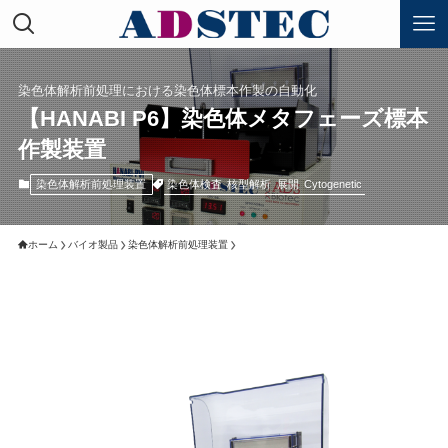
染色体解析前処理における染色体標本作製の自動化
【HANABI P6】染色体メタフェーズ標本
作製装置
染色体検査
核型解析
展開
Cytogenetic
染色体解析前処理装置
ホーム
バイオ製品
染色体解析前処理装置