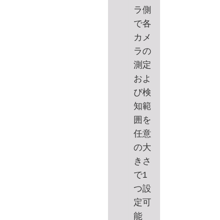
ラ側
で各
カメ
ラの
測定
およ
び検
知範
囲を
任意
の大
きさ
で1
つ設
定可
能