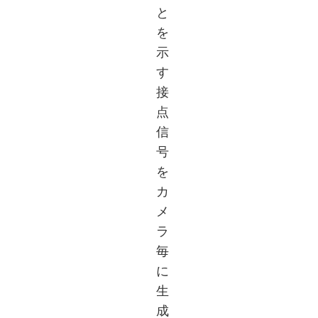
と
を
示
す
接
点
信
号
を
カ
メ
ラ
毎
に
生
成