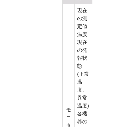
現在
の測
定値
温度
現在
の発
報状
態
(正常
温
度、
異常
温度)
モ
各機
ニ
器の
タ