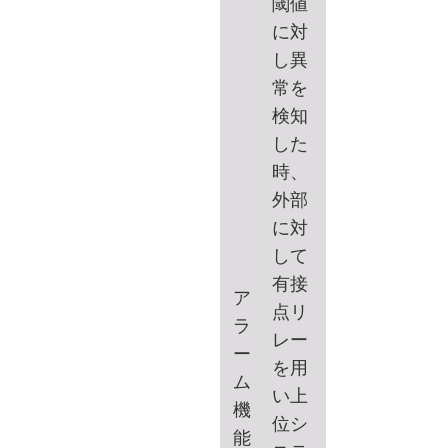
閾値
に対
し異
常を
検知
した
時、
外部
に対
して
有接
ア
点リ
ラ
レー
ー
を用
ム
い上
機
位シ
能