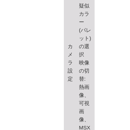
疑似
カラ
ー
(パレ
ット)
カ
の選
メ
択
ラ
映像
設
の切
定
替:
熱画
像、
可視
画
像、
MSX