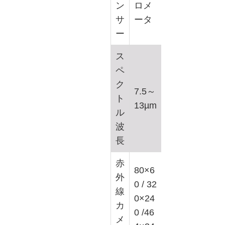
ン
ロメ
サ
ータ
ー
ス
ペ
ク
7.5～
ト
13µm
ル
波
長
赤
80×6
外
0 / 32
線
0×24
カ
0 /46
メ