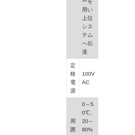
ーを
用い
上位
シス
テム
へ伝
達
定
格
100V
電
AC
源
0～5
0℃、
周
20～
囲
80%