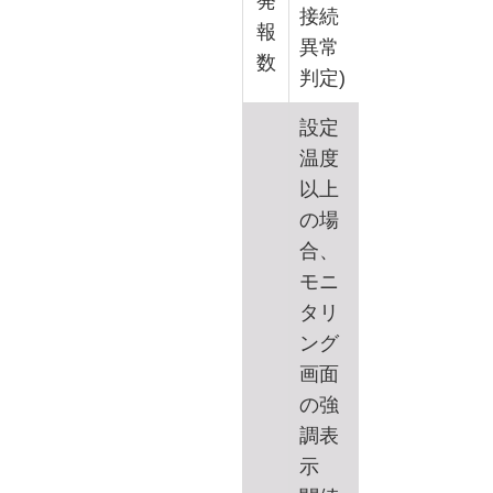
発
接続
報
異常
数
判定)
設定
温度
以上
の場
合、
モニ
タリ
ング
画面
の強
調表
示