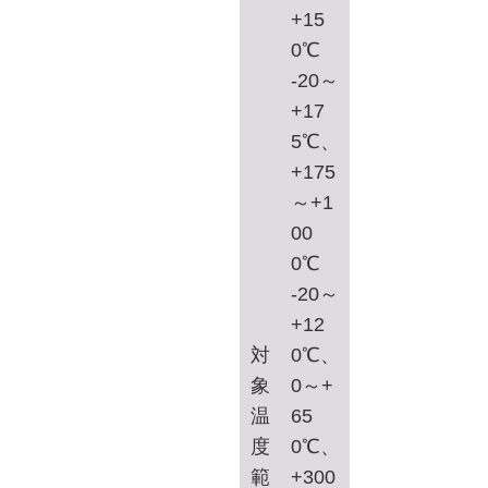
+15
0℃
-20～
+17
5℃、
+175
～+1
00
0℃
-20～
+12
対
0℃、
象
0～+
温
65
度
0℃、
範
+300