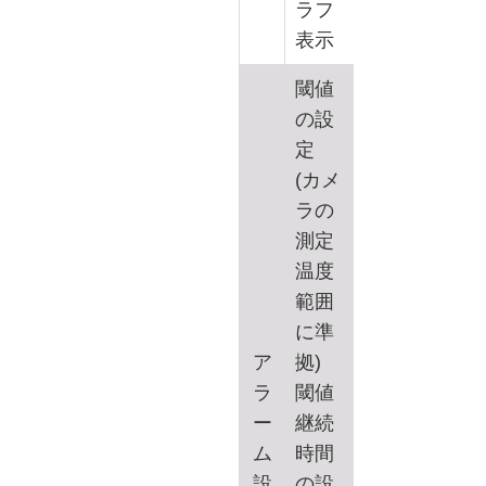
ラフ
表示
閾値
の設
定
(カメ
ラの
測定
温度
範囲
に準
ア
拠)
ラ
閾値
ー
継続
ム
時間
設
の設