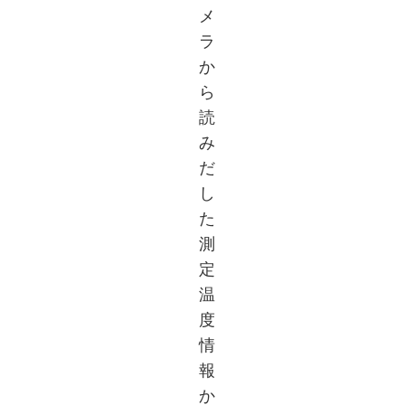
メ
ラ
か
ら
読
み
だ
し
た
測
定
温
度
情
報
か