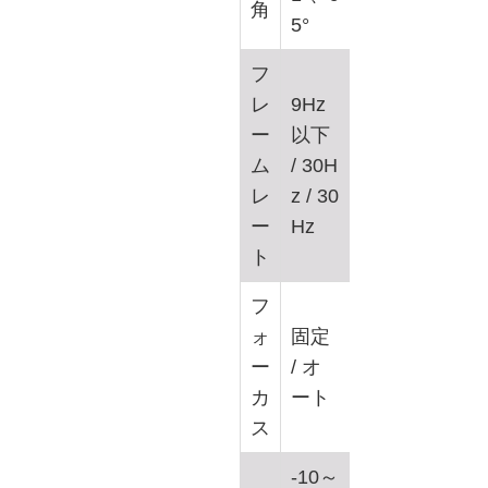
角
5°
フ
レ
9Hz
ー
以下
ム
/ 30H
レ
z / 30
ー
Hz
ト
フ
ォ
固定
ー
/ オ
カ
ート
ス
-10～