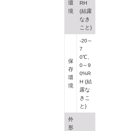
環
RH
境
(結露
なき
こと)
-20～
7
0℃、
保
0～9
存
0%R
環
H (結
境
露な
きこ
と)
外
形