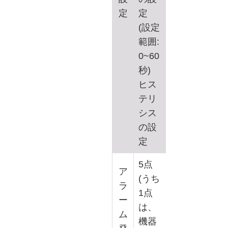
定
定
(設定
範囲:
0~60
秒)
ヒス
テリ
シス
の設
定
5点
ア
(うち
ラ
1点
ー
は、
ム
機器