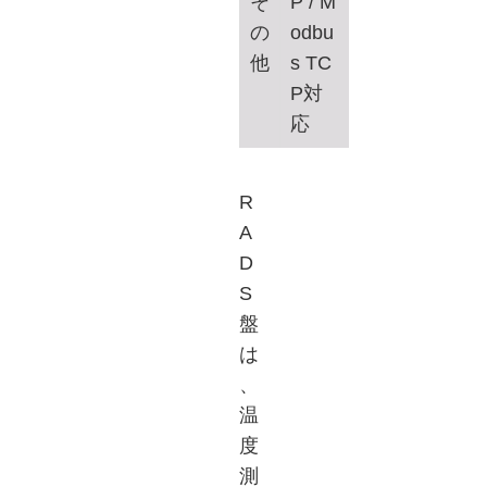
そ
P / M
の
odbu
他
s TC
P対
応
R
A
D
S
盤
は
、
温
度
測