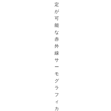
定
が
可
能
な
赤
外
線
サ
ー
モ
グ
ラ
フ
ィ
カ