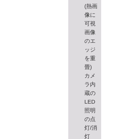
(熱画
像に
可視
画像
のエ
ッジ
を重
畳)
カメ
ラ内
蔵の
LED
照明
の点
灯/消
灯