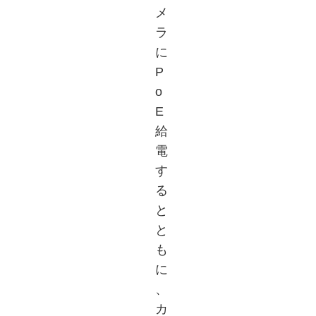
メ
ラ
に
P
o
E
給
電
す
る
と
と
も
に
、
カ