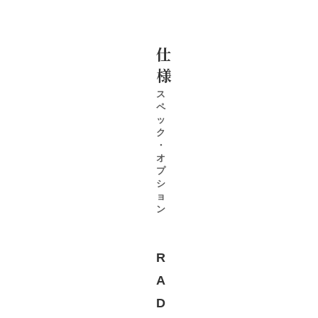
仕
様
ス
ペ
ッ
ク
・
オ
プ
シ
ョ
ン
R
A
D