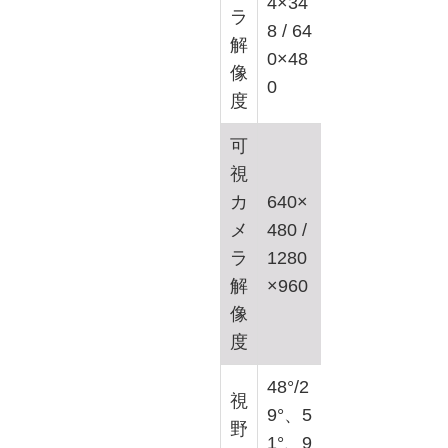
4×34
ラ
8 / 64
解
0×48
像
0
度
可
視
カ
640×
メ
480 /
ラ
1280
解
×960
像
度
48°/2
視
9°、5
野
1°、9