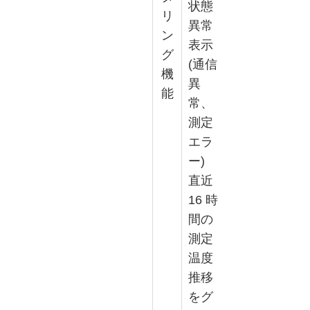
状態
リ
異常
ン
表示
グ
(通信
機
異
能
常、
測定
エラ
ー)
直近
16 時
間の
測定
温度
推移
をグ