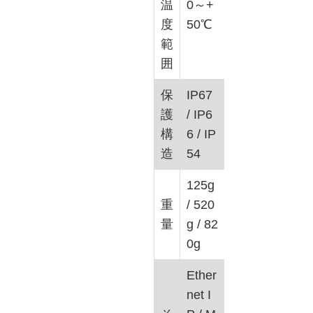
温
0～+
度
50℃
範
囲
保
IP67
護
/ IP6
構
6 / IP
造
54
125g
重
/ 520
量
g / 82
0g
Ether
net I