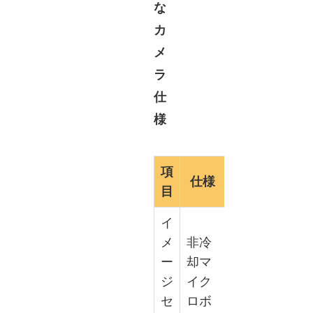
な
カ
メ
ラ
仕
様
項
仕様
目
イ
メ
非冷
ー
却マ
ジ
イク
セ
ロボ