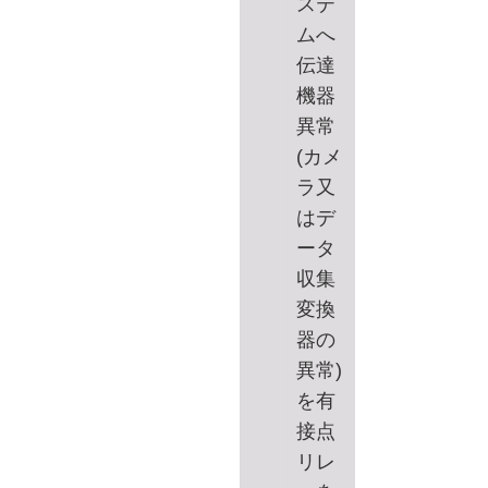
ステ
ムへ
伝達
機器
異常
(カメ
ラ又
はデ
ータ
収集
変換
器の
異常)
を有
接点
リレ