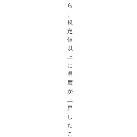
ら
、
規
定
値
以
上
に
温
度
が
上
昇
し
た
こ