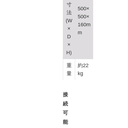
寸
500×
法
500×
(W
160m
×
m
D
×
H)
重
約22
量
kg
接
続
可
能