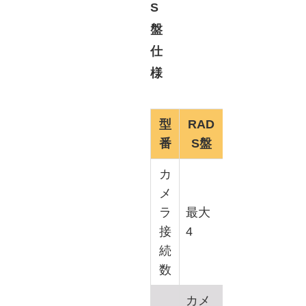
S
盤
仕
様
型
RAD
番
S盤
カ
メ
ラ
最大
接
4
続
数
カメ