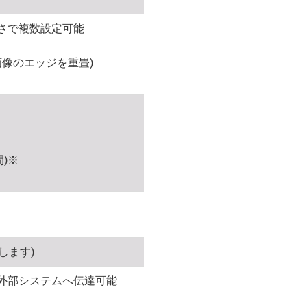
さで複数設定可能
画像のエッジを重畳)
間)※
拠します)
外部システムへ伝達可能