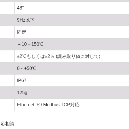
48°
9Hz以下
固定
－10～150℃
±2℃もしくは±2％ (読み取り値に対して)
0～+50℃
IP67
125g
Ethernet IP / Modbus TCP対応
は応相談