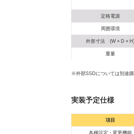
定格電源
周囲環境
外形寸法 (W × D × H
重量
※外部SSDについては別途
実装予定仕様
項目
各種設定・変更機能