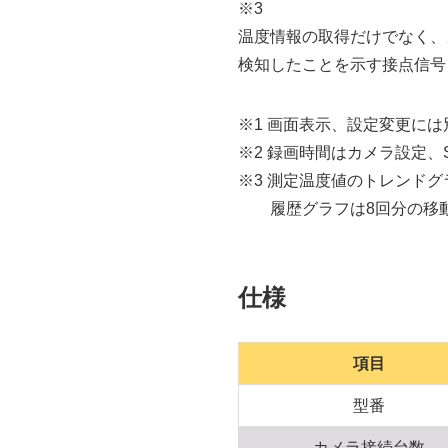
※3
温度情報の取得だけでなく、
検知したことを示す接点信号
※1 画面表示、設定変更に
※2 録画時間はカメラ設定、
※3 測定温度値のトレンドグラフ
履歴グラフは8回分の移動
仕様
項目
型番
カメラ接続台数