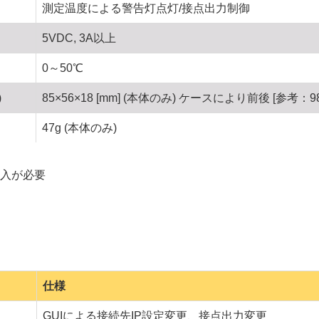
測定温度による警告灯点灯/接点出力制御
5VDC, 3A以上
0～50℃
)
85×56×18 [mm] (本体のみ) ケースにより前後 [参考：98×
47g (本体のみ)
購入が必要
仕様
GUIによる接続先IP設定変更、接点出力変更