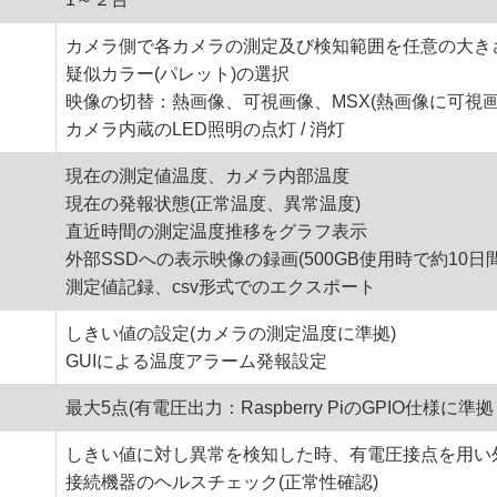
カメラ側で各カメラの測定及び検知範囲を任意の大き
疑似カラー(パレット)の選択
映像の切替：熱画像、可視画像、MSX(熱画像に可視
カメラ内蔵のLED照明の点灯 / 消灯
現在の測定値温度、カメラ内部温度
現在の発報状態(正常温度、異常温度)
直近時間の測定温度推移をグラフ表示
外部SSDへの表示映像の録画(500GB使用時で約10日
測定値記録、csv形式でのエクスポート
しきい値の設定(カメラの測定温度に準拠)
GUIによる温度アラーム発報設定
最大5点(有電圧出力：Raspberry PiのGPIO仕様に準
しきい値に対し異常を検知した時、有電圧接点を用い
接続機器のヘルスチェック(正常性確認)