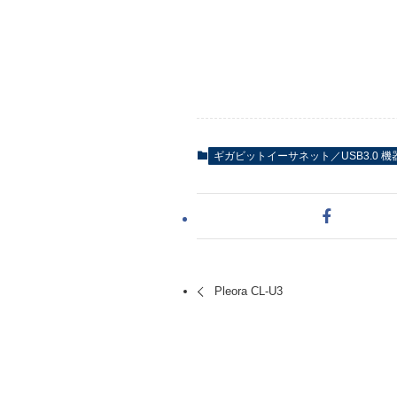
ギガビットイーサネット／USB3.0 機
Pleora CL-U3