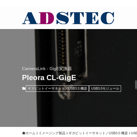
CameraLink - GigE変換器
Pleora CL-GigE
ギガビットイーサネット／USB3.0 機器
USB3.0モジュール
ホーム
イメージング製品
ギガビットイーサネット／USB3.0 機器
US