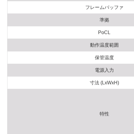
フレームバッファ
準拠
PoCL
動作温度範囲
保管温度
電源入力
寸法 (LxWxH)
特性