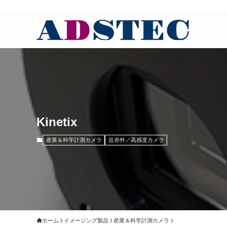
Kinetix
産業＆科学計測カメラ
近赤外／高感度カメラ
ホーム
イメージング製品
産業＆科学計測カメラ