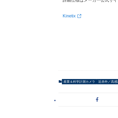
詳細仕様はメーカー公式サイ
Kinetix
産業＆科学計測カメラ
近赤外／高感