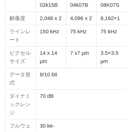
02k15B
04k07B
08K07S
解像度
2,048 x 2
4,096 x 2
8,192×1
ラインレ
150 kHz
75 kHz
75 kHz
ート
ピクセル
14 x 14
7 x7 µm
3.5×3.5
サイズ
µm
µm
データ形
8/10 bit
式
ダイナミ
70 dB
ックレン
ジ
フルウェ
30 ke-