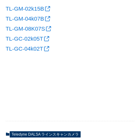
TL-GM-02k15B
TL-GM-04k07B
TL-GM-08K07S
TL-GC-02k05T
TL-GC-04k02T
Teledyne DALSA ラインスキャンカメラ