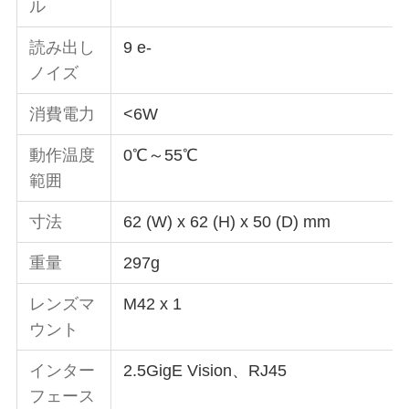
ル
読み出し
9 e-
ノイズ
消費電力
<6W
動作温度
0℃～55℃
範囲
寸法
62 (W) x 62 (H) x 50 (D) mm
重量
297g
レンズマ
M42 x 1
ウント
インター
2.5GigE Vision、RJ45
フェース