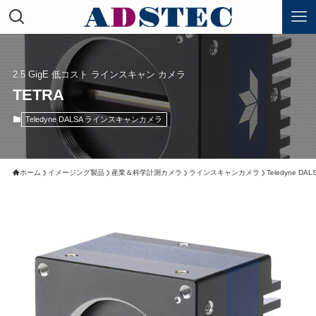
2.5 GigE 低コスト ラインスキャン カメラ
TETRA
Teledyne DALSA ラインスキャンカメラ
ホーム
イメージング製品
産業＆科学計測カメラ
ラインスキャンカメラ
Teledyne 