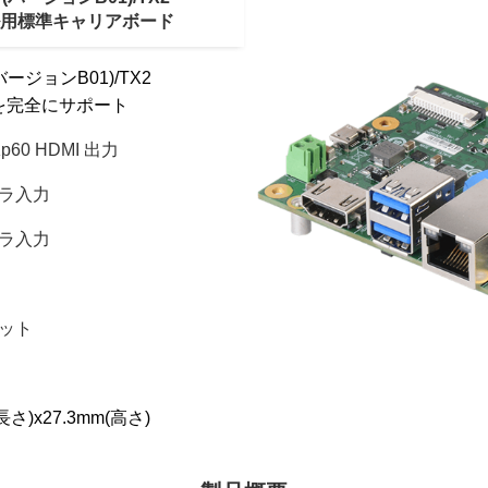
ュール用標準キャリアボード
 (バージョンB01)/TX2
ールを完全にサポート
p60 HDMI 出力
カメラ入力
カメラ入力
ロット
長さ)x27.3mm(高さ)