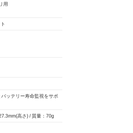
バリ用
ット
ーとバッテリー寿命監視をサポ
 27.3mm(高さ) / 質量：70g