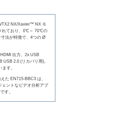
TX2 NX/Xavier™ NX モ
ており、0℃～ 70℃の
クトな寸法が特徴で、4つの Ø
 HDMI 出力、2x USB
-B USB 2.0 (リカバリ用)。
います。
EN715-BBC3 は、
ジェントなビデオ分析アプ
肢です。