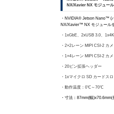
NX/Xavier NX モジ
・NVIDIA® Jetson Nano™
NX/Xavier™ NX モジュ
・1xGbE、2xUSB 3.0、1x4K
・2×2レーン MIPI CSI-2 
・1×4レーン MIPI CSI-2 
・20ピン拡張ヘッダー
・1xマイクロ SD カードス
・動作温度：0℃～70℃
・寸法：87mm(幅)x70.6mm(