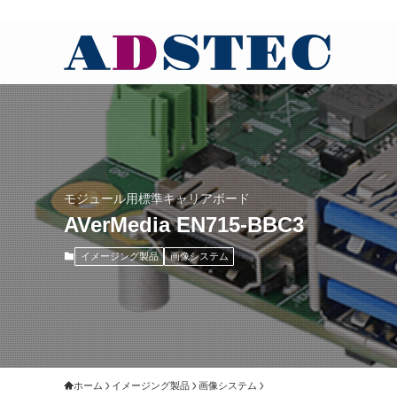
モジュール用標準キャリアボード
AVerMedia EN715-BBC3
イメージング製品
画像システム
ホーム
イメージング製品
画像システム