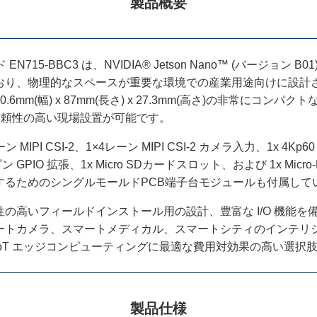
製品概要
EN715-BBC3 は、NVIDIA® Jetson Nano™ (バージョン B01)/
り、物理的なスペースが重要な環境での産業用途向けに設計され
mm(幅) x 87mm(長さ) x 27.3mm(高さ)の非常にコンパ
、信頼性の高い現場設置が可能です。
ン MIPI CSI-2、1×4レーン MIPI CSI-2 カメラ入力、1x 4Kp60
0ピン GPIO 拡張、1​​x Micro SDカードスロット、および 1x Micro
するためのシングルモールドPCB端子台モジュールも付属して
高いフィールドインストール用の設計、豊富な I/O 機能を備えた 
ートカメラ、スマートメディカル、スマートシティのインテリ
IoT エッジコンピューティングに最適な費用対効果の高い選択
製品仕様