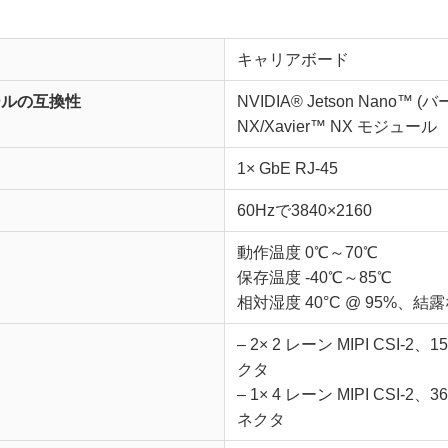
キャリアボード
ュールの互換性
NVIDIA® Jetson Nano™ (
NX/Xavier™ NX モジュール
1× GbE RJ-45
60Hzで3840×2160
動作温度 0℃～70℃
保存温度 -40℃～85℃
相対湿度 40°C @ 95%、結
– 2× 2 レーン MIPI CSI-2
クタ
– 1× 4 レーン MIPI CSI-2
ネクタ