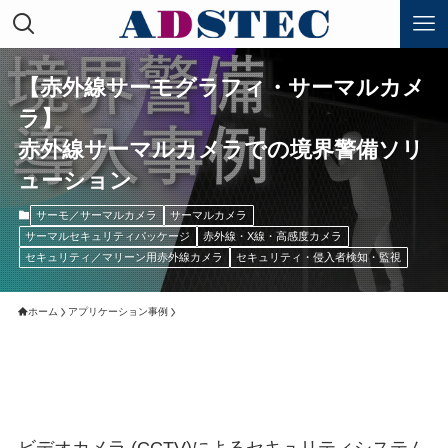
【赤外線サーモグラフィ・サーマルカメ
ラ】
赤外線サーマルカメラでの境界警備ソリ
ューション
サーモ／サーマルカメラ
サーマルカメラ
サーマルセキュリティパッケージ
赤外線・X線・高感度カメラ
セキュリティ／マリーン用赤外線カメラ
セキュリティ・侵入者検知・監視
ホーム
アプリケーション事例