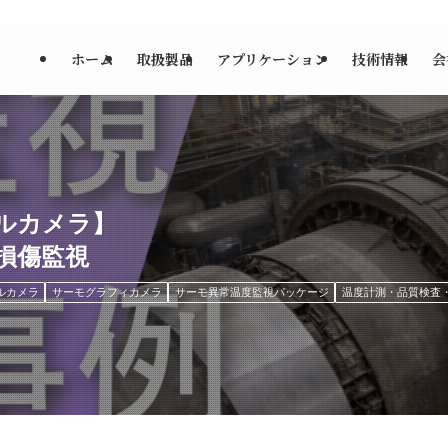
ホーム
取扱製品
アプリケーション
技術情報
会
ルカメラ】
損傷監視
ルカメラ
サーモグラフィカメラ
サーモ異常温度監視パッケージ
温度計測・品質検査