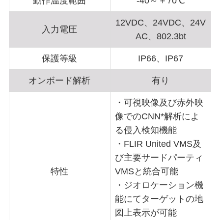
動作温度範囲
-40～＋70℃
12VDC、24VDC、24V
入力電圧
AC、802.3bt
保護等級
IP66、IP67
オンボード解析
有り
・可視映像及び赤外映
像でのCNN*解析によ
る侵入検知機能
・FLIR United VMS及
び主要サードパーティ
特性
VMSと統合可能
・ジオロケーション機
能にてターゲットの地
図上表示が可能