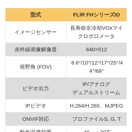
型式
FLIR FHシリーズID
長寿命非冷却VOxマイ
イメージセンサー
クロボロメータ
赤外線画像解像度
640×512
8.6°/10°/12°/17°/25°/4
視野角 (FOV)
4°/69°
IP/アナログ
ビデオ出力
デュアルストリーム
IPビデオ
H.264/H.265、MJPEG
ONVIF対応
プロファイルS, G, T