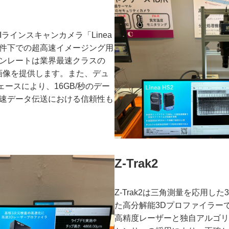
TDIラインスキャンカメラ「Linea
条件下での超高速イメージング用
ンレートは業界最速クラスの
た画像を提供します。また、デュ
ェースにより、16GB/秒のデー
速データ伝送における信頼性も
Z-Trak2
Z-Trak2は三角測量を応用し
た高分解能3Dプロファイラー
高精度レーザーと独自アルゴリ