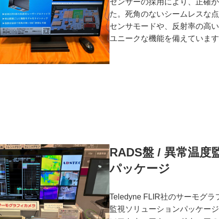
センサーの採用により、正確か
た。死角のないシームレスな点
センサモードや、反射率の高い
ユニークな機能を備えています
RADS盤 /
異常温度
パッケージ
Teledyne FLIR社のサー
監視ソリューションパッケージ