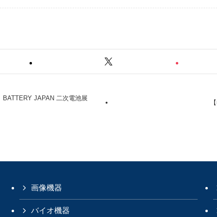
ATTERY JAPAN 二次電池展
【
画像機器
バイオ機器