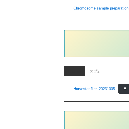
Chromosome sample preparation
English
タブ2
Harvester flier_20231005