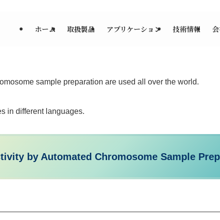
ホーム
取扱製品
アプリケーション
技術情報
会
omosome sample preparation are used all over the world.
s in different languages.
ctivity by Automated Chromosome Sample Prep