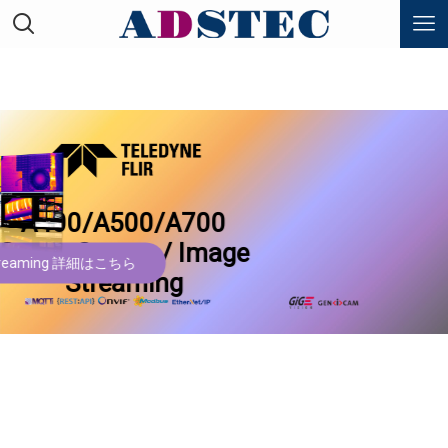
A400/A500/A700
Smart Sensor / Image
Streaming 詳細はこちら
Streaming
白