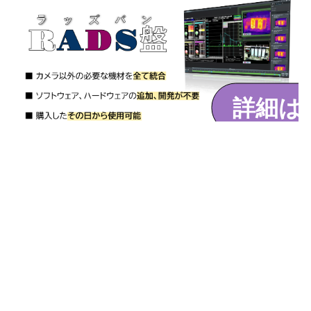
詳細は
白
白
白