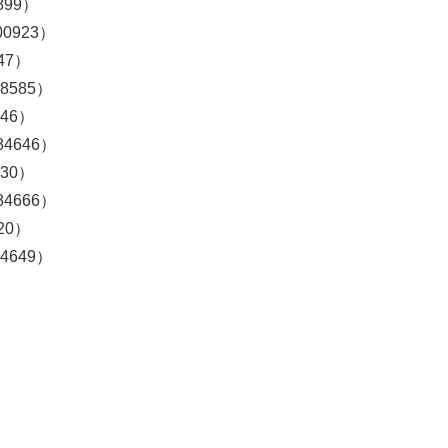
899）
00923）
47）
88585）
946）
84646）
930）
84666）
20）
84649）