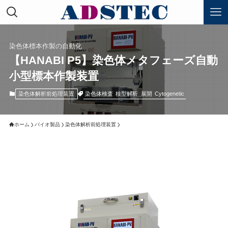
染色体標本作製の自動化
【HANABI P5】染色体メタフェーズ自動
小型標本作製装置
染色体検査
核型解析
展開
Cytogenetic
染色体解析前処理装置
ホーム
バイオ製品
染色体解析前処理装置